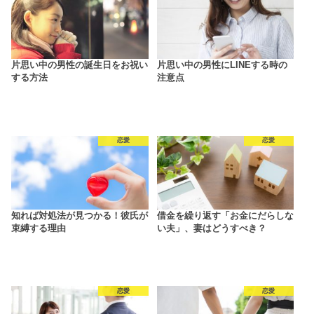
片思い中の男性の誕生日をお祝い
片思い中の男性にLINEする時の
する方法
注意点
恋愛
恋愛
知れば対処法が見つかる！彼氏が
借金を繰り返す「お金にだらしな
束縛する理由
い夫」、妻はどうすべき？
恋愛
恋愛