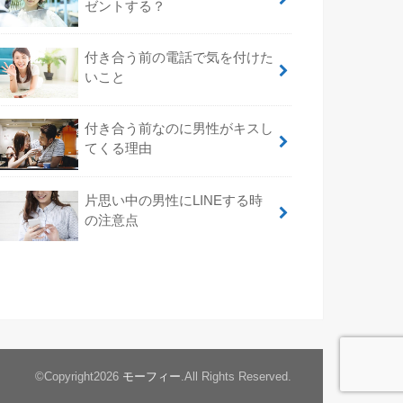
ゼントする？
付き合う前の電話で気を付けた
いこと
付き合う前なのに男性がキスし
てくる理由
片思い中の男性にLINEする時
の注意点
©Copyright2026
モーフィー
.All Rights Reserved.