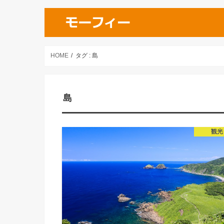
HOME
タグ : 島
島
観光