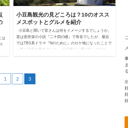
点
小豆島観光の見どころは？10のオスス
の
メスポットとグルメを紹介
小豆島と聞いて皆さんは何をイメージするでしょうか。
昔は壺井栄の小説『二十四の瞳』で有名でしたが、最近
とは
ではTBS系ドラマ『Nのために』のロケ地になったことで
ス
一気に注目を集めました。 小豆島に一度は行ってみた
は
い…
ま
1
2
3