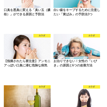
口臭を悪臭に変える「臭い玉（膿
白い歯をキープするために注意し
栓）」ができる原因と予防法
たい「黄ばみ」の予防法3つ
カラダ
カラダ
【指摘されたら要注意】アンモニ
お泊りできない！女性の「いび
アっぽい口臭に潜む危険な病気
き」の原因と6つの改善方法
カラダ
カラダ