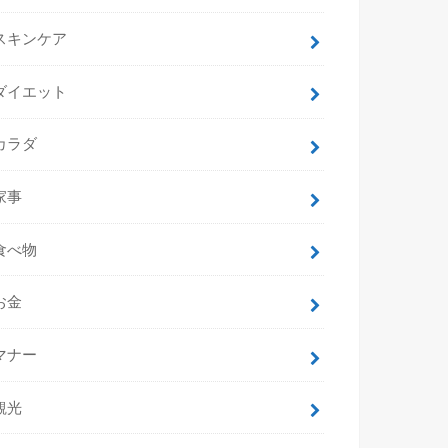
スキンケア
ダイエット
カラダ
家事
食べ物
お金
マナー
観光