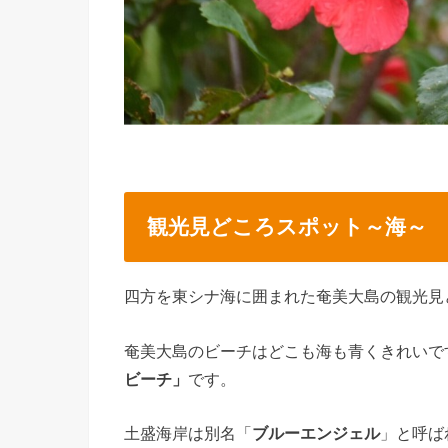
観光見どころスポット～海～
四方を東シナ海に囲まれた奄美大島の観光見
奄美大島のビーチはどこも海も青くきれいで
ビーチ」
です。
土盛海岸は別名「
ブルーエンジェル
」と呼ば