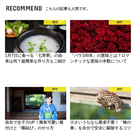
RECOMMEND
こちらの記事も人気です。
雑学
雑学
1月7日に食べる「七草粥」の由
「バラ100本」の意味とは？ロマ
来は何？超簡単な作り方もご紹介
ンチックな意味の本数について
雑学
雑学
浴衣で女子力UP！簡単可愛い着
小さいうちなら業者不要！「蜂の
付けと「蝶結び」のやり方
巣」を自分で安全に駆除するコツ