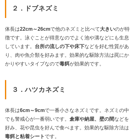
２．ドブネズミ
体長は
22cm～26cm
で他のネズミと比べて
大きい
のが特
徴です。泳ぐことが得意なのでよく池や溝などにも生息
しています。
台所の流しの下や床下
などを好む性質があ
り、肉や魚介類を好みます。効果的な駆除方法は罠にか
かりやすいタイプなので
毒餌
が効果的です。
３．ハツカネズミ
体長は
6cm～9cm
で一番小さなネズミです。ネズミの中
でも警戒心が一番弱いです。
倉庫や納屋、壁の間
などを
好み、花や昆虫を好んで食べます。効果的な駆除方法は
毒餌と粘着シート
です。