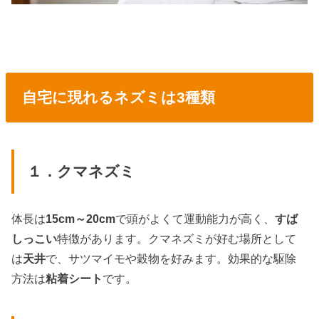
自宅に現れるネズミは3種類
１．クマネズミ
体長は
15cm～20cm
で頭がよくて運動能力が高く、
すば
しっこい
特徴があります。クマネズミが好む場所として
は
天井
で、サツマイモや穀物を好みます。効果的な駆除
方法は
粘着シート
です。