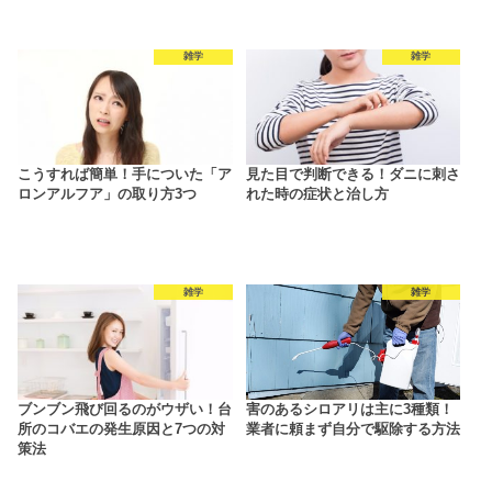
雑学
雑学
こうすれば簡単！手についた「ア
見た目で判断できる！ダニに刺さ
ロンアルフア」の取り方3つ
れた時の症状と治し方
雑学
雑学
ブンブン飛び回るのがウザい！台
害のあるシロアリは主に3種類！
所のコバエの発生原因と7つの対
業者に頼まず自分で駆除する方法
策法