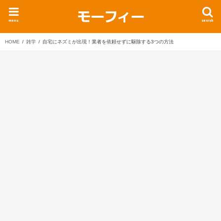
menu
search
HOME
雑学
自宅にネズミが出現！業者を依頼せずに駆除する3つの方法