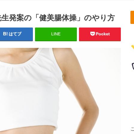
先生発案の「健美腸体操」のやり方
はてブ
LINE
Pocket