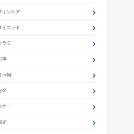
スキンケア
ダイエット
カラダ
家事
食べ物
お金
マナー
観光