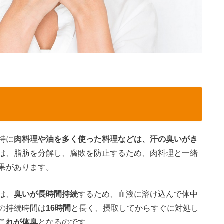
特に
肉料理や油を多く使った料理などは、汗の臭いがき
は、脂肪を分解し、腐敗を防止するため、肉料理と一緒
果があります。
は、
臭いが長時間持続
するため、血液に溶け込んで体中
の持続時間は
16時間
と長く、摂取してからすぐに対処し
これが体臭
となるのです。