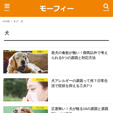
menu
search
HOME
タグ : 犬
犬
子育て
老犬の食欲が無い！病気以外で考え
られる5つの原因と対応方法
アニマル
犬アレルギーの原因って何？日常生
活で症状を抑える工夫7つ
アニマル
正直怖い！犬が唸る10の原因と原因