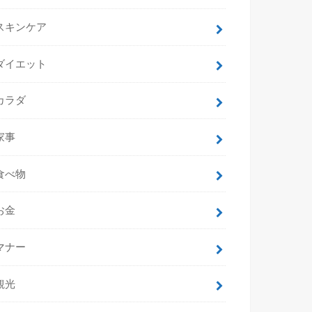
スキンケア
ダイエット
カラダ
家事
食べ物
お金
マナー
観光