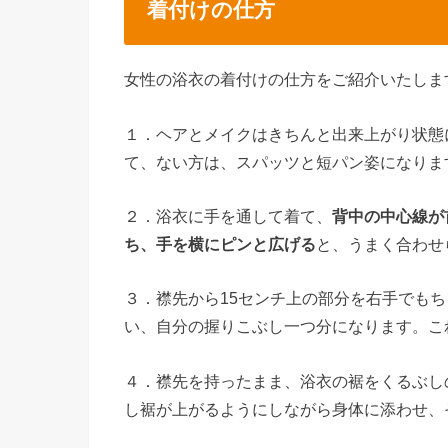
着付けの仕方
女性の浴衣の着付けの仕方をご紹介いたしま
１．ヘアとメイクはきちんと出来上がり状態
て、ない方は、スパッツと短パン姿になりま
２．浴衣に手を通して着て、
背中の中心線が
ち、手を横にピンと広げる
と、うまく合わせ
３．襟先から15センチ上の部分を右手でも
い、自分の握りこぶし一つ分になります。こ
４．襟先を持ったまま、浴衣の裾をくるぶし
し裾が上がるようにしながら身体に添わせ、