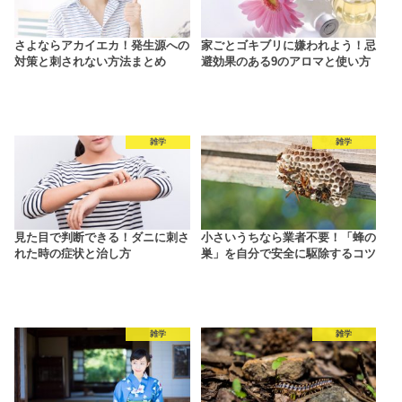
さよならアカイエカ！発生源への
家ごとゴキブリに嫌われよう！忌
対策と刺されない方法まとめ
避効果のある9のアロマと使い方
雑学
雑学
見た目で判断できる！ダニに刺さ
小さいうちなら業者不要！「蜂の
れた時の症状と治し方
巣」を自分で安全に駆除するコツ
雑学
雑学