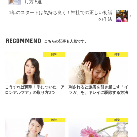
し方 5選
1年のスタートは気持ち良く！神社での正しい初詣
の作法
RECOMMEND
こちらの記事も人気です。
雑学
雑学
こうすれば簡単！手についた「ア
刺されると激痛を引き起こす「イ
ロンアルフア」の取り方3つ
ラガ」を、キレイに駆除する方法
雑学
雑学