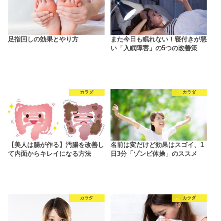
足指回しの効果とやり方
また今日も眠れない！寝付きが悪
い「入眠障害」の5つの改善策
カラダ
カラダ
【美人は腸が作る】汚腸を改善し
名前は変だけど効果はスゴイ、1
て内面からキレイになる方法
日3分「ゾンビ体操」のススメ
カラダ
カラダ