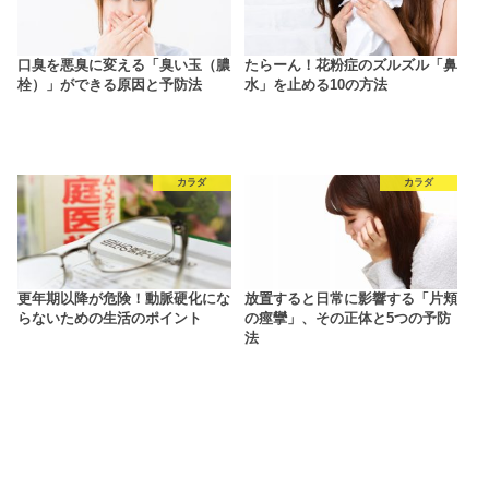
口臭を悪臭に変える「臭い玉（膿
たらーん！花粉症のズルズル「鼻
栓）」ができる原因と予防法
水」を止める10の方法
カラダ
カラダ
更年期以降が危険！動脈硬化にな
放置すると日常に影響する「片頬
らないための生活のポイント
の痙攣」、その正体と5つの予防
法