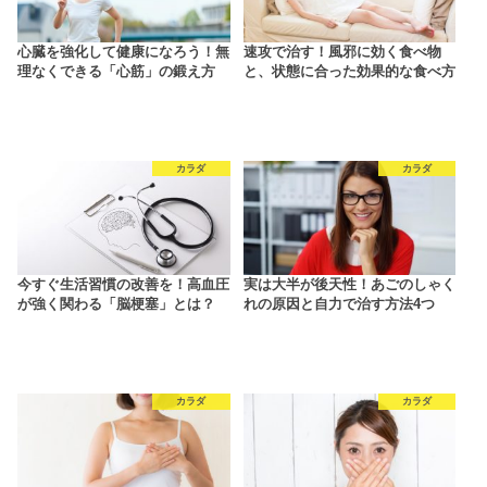
心臓を強化して健康になろう！無
速攻で治す！風邪に効く食べ物
理なくできる「心筋」の鍛え方
と、状態に合った効果的な食べ方
カラダ
カラダ
今すぐ生活習慣の改善を！高血圧
実は大半が後天性！あごのしゃく
が強く関わる「脳梗塞」とは？
れの原因と自力で治す方法4つ
カラダ
カラダ