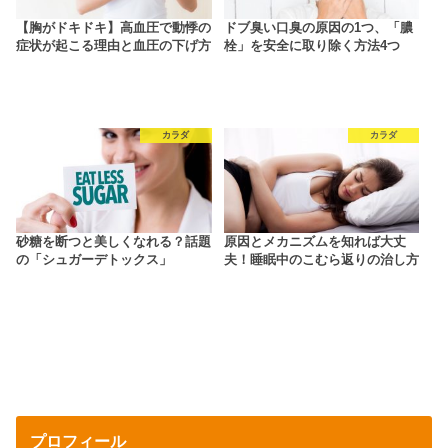
【胸がドキドキ】高血圧で動悸の
ドブ臭い口臭の原因の1つ、「膿
症状が起こる理由と血圧の下げ方
栓」を安全に取り除く方法4つ
カラダ
カラダ
砂糖を断つと美しくなれる？話題
原因とメカニズムを知れば大丈
の「シュガーデトックス」
夫！睡眠中のこむら返りの治し方
プロフィール