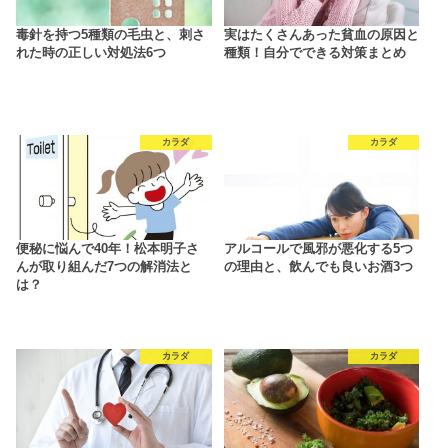
毒針を持つ5種類の毛虫と、刺さ
実はたくさんあった貧血の原因と
れた時の正しい対処法6つ
種類！自分でできる対策まとめ
カラダ
カラダ
便秘に悩んで40年！松本明子さ
アルコールで風邪が悪化する5つ
んが取り組んだ7つの解消法と
の理由と、飲んでも良いお酒3つ
は？
カラダ
カラダ