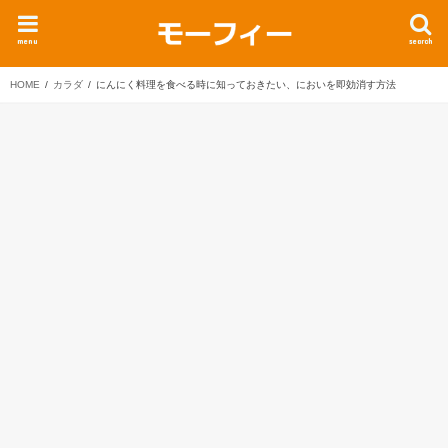
menu
search
HOME
カラダ
にんにく料理を食べる時に知っておきたい、においを即効消す方法