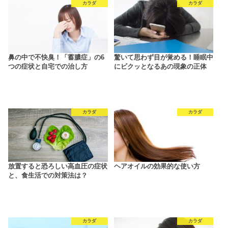
カラダ
カラダ
鼻の中で不快臭！「蓄膿症」の6
驚いて思わず目が覚める！睡眠中
つの症状と自宅での治し方
にビクッとなるあの現象の正体
カラダ
カラダ
放置すると恐ろしい高血圧の症状
ヘアオイルの効果的な使い方
と、食生活での対策法は？
カラダ
カラダ