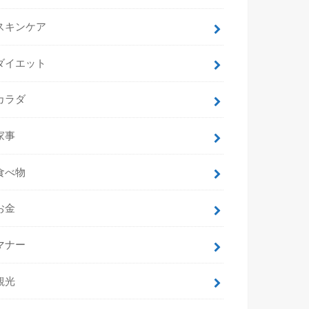
スキンケア
ダイエット
カラダ
家事
食べ物
お金
マナー
観光