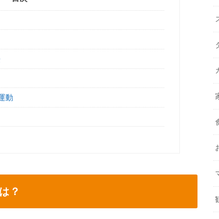
？
法
運動
は？