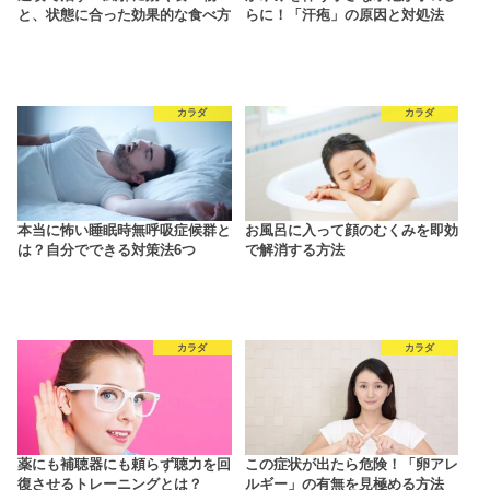
と、状態に合った効果的な食べ方
らに！「汗疱」の原因と対処法
カラダ
カラダ
本当に怖い睡眠時無呼吸症候群と
お風呂に入って顔のむくみを即効
は？自分でできる対策法6つ
で解消する方法
カラダ
カラダ
薬にも補聴器にも頼らず聴力を回
この症状が出たら危険！「卵アレ
復させるトレーニングとは？
ルギー」の有無を見極める方法