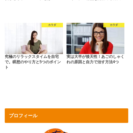
カラダ
カラダ
究極のリラックスタイムを自宅
実は大半が後天性！あごのしゃく
で。瞑想のやり方と5つのポイン
れの原因と自力で治す方法4つ
ト
プロフィール