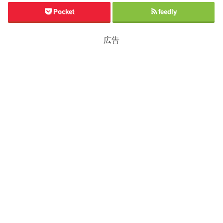
Pocket
feedly
広告