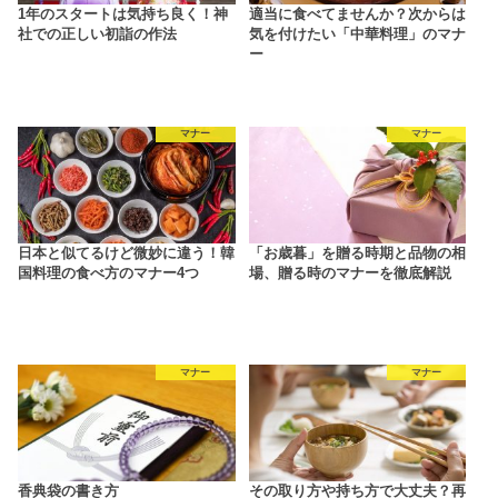
1年のスタートは気持ち良く！神
適当に食べてませんか？次からは
社での正しい初詣の作法
気を付けたい「中華料理」のマナ
ー
マナー
マナー
日本と似てるけど微妙に違う！韓
「お歳暮」を贈る時期と品物の相
国料理の食べ方のマナー4つ
場、贈る時のマナーを徹底解説
マナー
マナー
香典袋の書き方
その取り方や持ち方で大丈夫？再