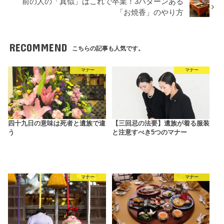
前の人の「真似」はこれで卒業！3パターンある
「お焼香」のやり方
RECOMMEND
こちらの記事も人気です。
マナー
マナー
四十九日の意味は死者と遺族で違
【三回忌の法要】遺族が着る服装
う
と注意すべき5つのマナー
マナー
マナー