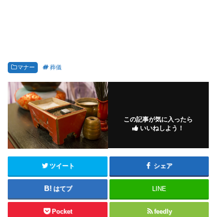
マナー
葬儀
この記事が気に入ったら
いいねしよう！
ツイート
シェア
はてブ
LINE
Pocket
feedly