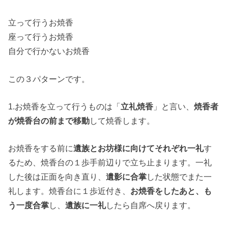
立って行うお焼香
座って行うお焼香
自分で行かないお焼香
この３パターンです。
1.お焼香を立って行うものは「
立礼焼香
」と言い、
焼香者
が焼香台の前まで移動
して焼香します。
お焼香をする前に
遺族とお坊様に向けてそれぞれ一礼
す
るため、焼香台の１歩手前辺りで立ち止まります。一礼
した後は正面を向き直り、
遺影に合掌
した状態でまた一
礼します。焼香台に１歩近付き、
お焼香をしたあと、も
う一度合掌
し、
遺族に一礼
したら自席へ戻ります。