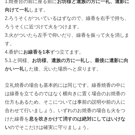
1.焼香台の前に座る前に
お坊様と遺族の方に一礼、遺影に
向けて一礼
します。
2.ろうそくがついているはずなので、線香を右手で持ち、
ろうそくに近づけて火をつけます。
3.火がついたら左手で仰いだり、線香を振って火を消しま
す。
4.香炉に
お線香を1本
ずつ立てます。
5.1.と同様、
お坊様、遺族の方に一礼し、最後に遺影に向
かい一礼
した後、元いた場所へと戻ります。
立礼焼香の場合も基本的には同じです。線香焼香の中に
は線香を立てるのではなく横向きに置く場合のお焼香の
仕方もあるため、そこについては事前の説明や前の人に
合わせて行いましょう。いずれのお焼香の場合も火をつ
けた線香を
息を吹きかけて消すのは絶対にしてはいけな
い
のでそこだけは確実に守りましょう。