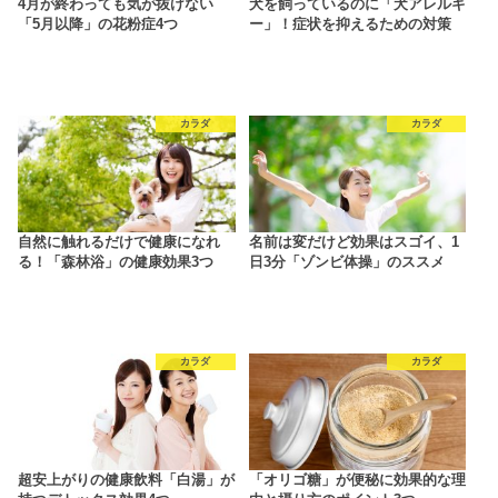
4月が終わっても気が抜けない
犬を飼っているのに「犬アレルギ
「5月以降」の花粉症4つ
ー」！症状を抑えるための対策
カラダ
カラダ
自然に触れるだけで健康になれ
名前は変だけど効果はスゴイ、1
る！「森林浴」の健康効果3つ
日3分「ゾンビ体操」のススメ
カラダ
カラダ
超安上がりの健康飲料「白湯」が
「オリゴ糖」が便秘に効果的な理