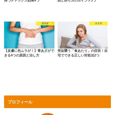
持つデトックス効果4つ
由と摂り方のポイント3つ
カラダ
カラダ
【皮膚に色ムラが！】青あざがで
突如襲う「食あたり」の症状！自
きる4つの原因と治し方
宅でできる正しい対処法2つ
プロフィール