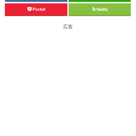
Pocket
feedly
広告