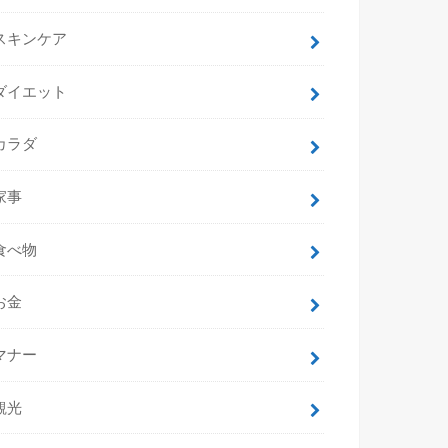
スキンケア
ダイエット
カラダ
家事
食べ物
お金
マナー
観光