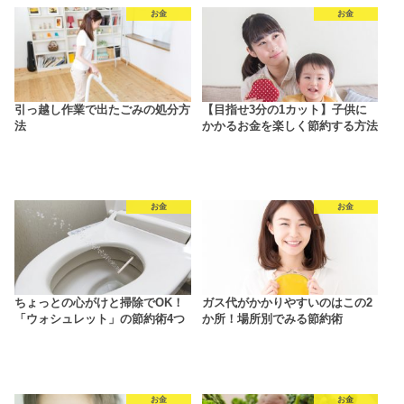
お金
お金
引っ越し作業で出たごみの処分方
【目指せ3分の1カット】子供に
法
かかるお金を楽しく節約する方法
お金
お金
ちょっとの心がけと掃除でOK！
ガス代がかかりやすいのはこの2
「ウォシュレット」の節約術4つ
か所！場所別でみる節約術
お金
お金