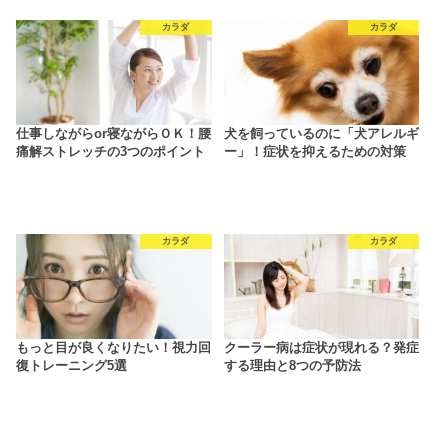
カラダ
カラダ
仕事しながらor寝ながらＯＫ！腰
犬を飼っているのに「犬アレルギ
痛解ストレッチの3つのポイント
ー」！症状を抑えるための対策
カラダ
カラダ
もっと目が良くなりたい！視力回
クーラー病は症状が現れる？発症
復トレーニング5選
する理由と8つの予防法