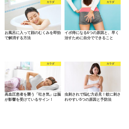
カラダ
カラダ
お風呂に入って顔のむくみを即効
イボ痔になる6つの原因と、早く
で解消する方法
治すために自分でできること
カラダ
カラダ
高血圧患者を襲う「吐き気」は脳
虫刺されで悩む方必見！蚊に刺さ
が影響を受けているサイン！
れやすい5つの原因と予防法